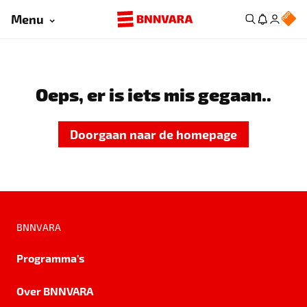
Menu
Oeps, er is iets mis gegaan..
Doorgaan naar de homepage
BNNVARA
Programma's
Over BNNVARA