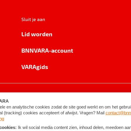
Sluit je aan
Lid worden
BNNVARA-account
VARAgids
voorwaarden
©
2026
BNNVARA