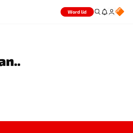
Word lid
an..