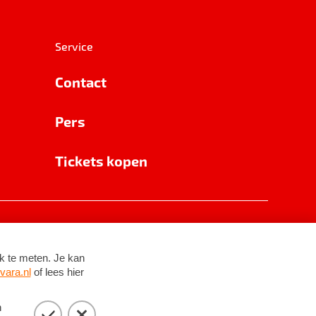
Service
Contact
Pers
Tickets kopen
RSIN 8531 62 402