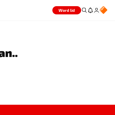
Word lid
an..