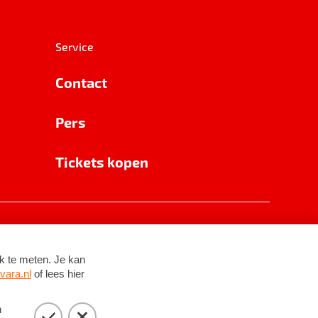
Service
Contact
Pers
Tickets kopen
RSIN 8531 62 402