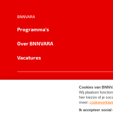
BNNVARA
Programma's
Over BNNVARA
Vacatures
Privacy
Cookie-instellingen
Algemene 