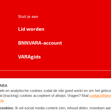
Sluit je aan
Lid worden
BNNVARA-account
VARAgids
voorwaarden
©
2026
BNNVARA