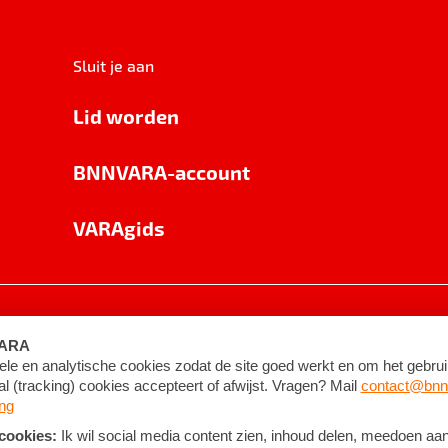
Sluit je aan
Lid worden
BNNVARA-account
VARAgids
voorwaarden
©
2026
BNNVARA