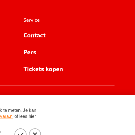
Service
Contact
Pers
Tickets kopen
RSIN 8531 62 402