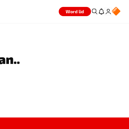
Word lid
an..