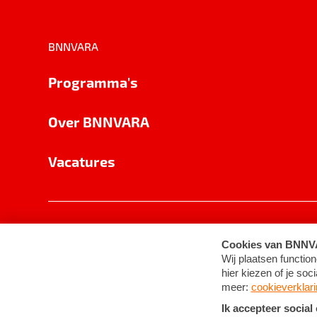
BNNVARA
Programma's
Over BNNVARA
Vacatures
Privacy
Cookie-instellingen
Algemene 