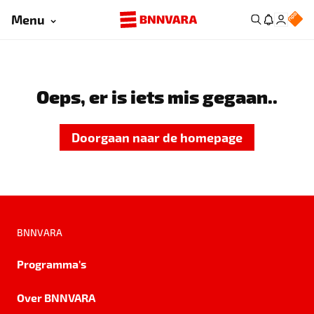
Menu
Oeps, er is iets mis gegaan..
Doorgaan naar de homepage
BNNVARA
Programma's
Over BNNVARA