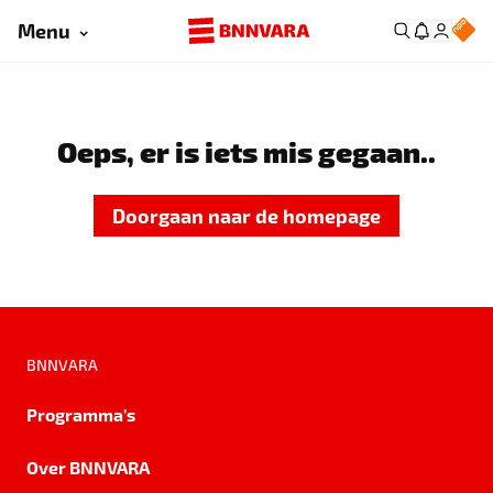
Menu
Oeps, er is iets mis gegaan..
Doorgaan naar de homepage
BNNVARA
Programma's
Over BNNVARA