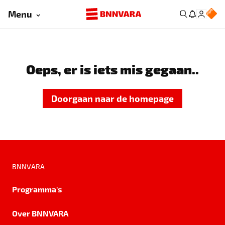
Menu
Oeps, er is iets mis gegaan..
Doorgaan naar de homepage
BNNVARA
Programma's
Over BNNVARA