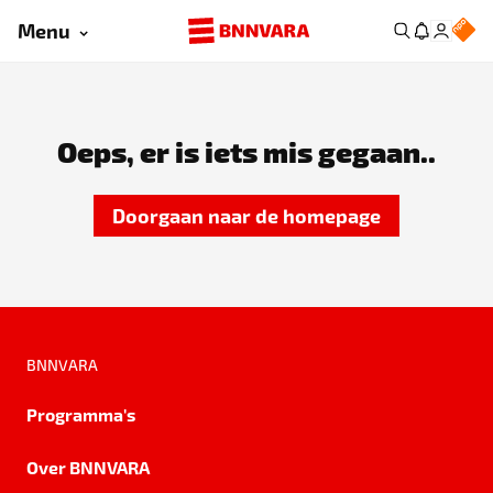
Menu
Oeps, er is iets mis gegaan..
Doorgaan naar de homepage
BNNVARA
Programma's
Over BNNVARA