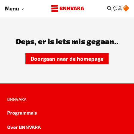
Menu
Oeps, er is iets mis gegaan..
Doorgaan naar de homepage
BNNVARA
Programma's
Over BNNVARA