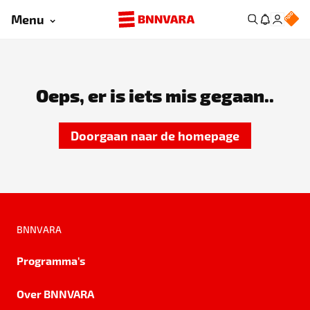
Menu
Oeps, er is iets mis gegaan..
Doorgaan naar de homepage
BNNVARA
Programma's
Over BNNVARA