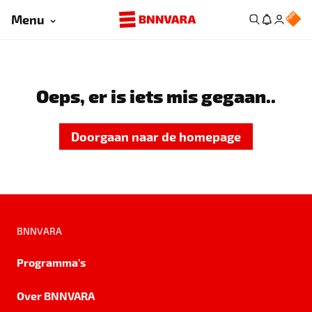
Menu
Oeps, er is iets mis gegaan..
Doorgaan naar de homepage
BNNVARA
Programma's
Over BNNVARA