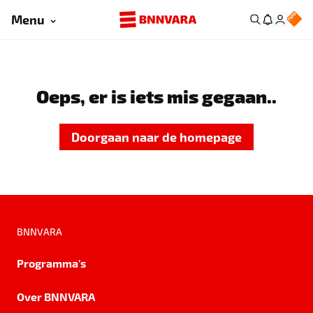
Menu
Oeps, er is iets mis gegaan..
Doorgaan naar de homepage
BNNVARA
Programma's
Over BNNVARA