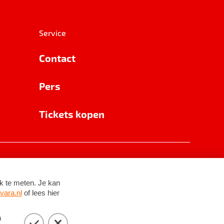
Service
Contact
Pers
Tickets kopen
RSIN 8531 62 402