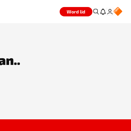
Word lid
an..