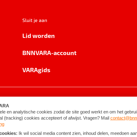
Sluit je aan
Lid worden
BNNVARA-account
VARAgids
voorwaarden
©
2026
BNNVARA