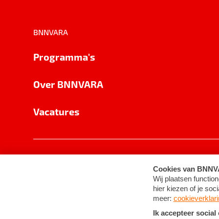
BNNVARA
Programma's
Over BNNVARA
Vacatures
Privacy
Cookie-instellingen
Algemene 