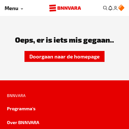
Menu
Oeps, er is iets mis gegaan..
Doorgaan naar de homepage
BNNVARA
Programma's
Over BNNVARA