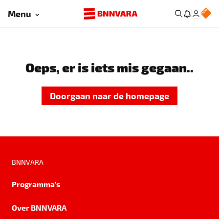
Menu
Oeps, er is iets mis gegaan..
Doorgaan naar de homepage
BNNVARA
Programma's
Over BNNVARA