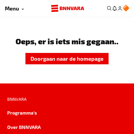
Menu
Oeps, er is iets mis gegaan..
Doorgaan naar de homepage
BNNVARA
Programma's
Over BNNVARA