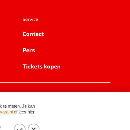
Service
Contact
Pers
Tickets kopen
RSIN 8531 62 402