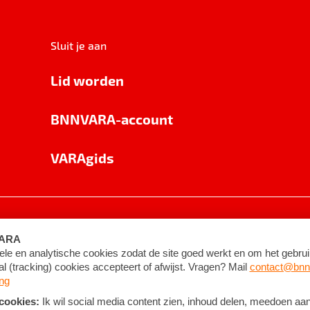
Sluit je aan
Lid worden
BNNVARA-account
VARAgids
voorwaarden
©
2026
BNNVARA