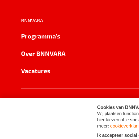
BNNVARA
Programma's
Over BNNVARA
Vacatures
Privacy
Cookie-instellingen
Algemene 