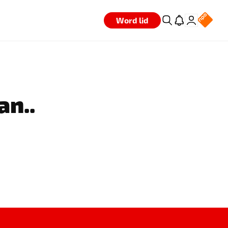
Word lid
an..