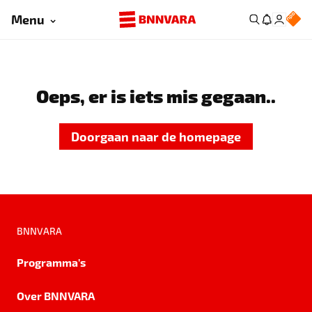
Menu
Oeps, er is iets mis gegaan..
Doorgaan naar de homepage
BNNVARA
Programma's
Over BNNVARA