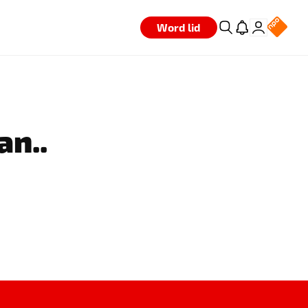
Word lid
an..