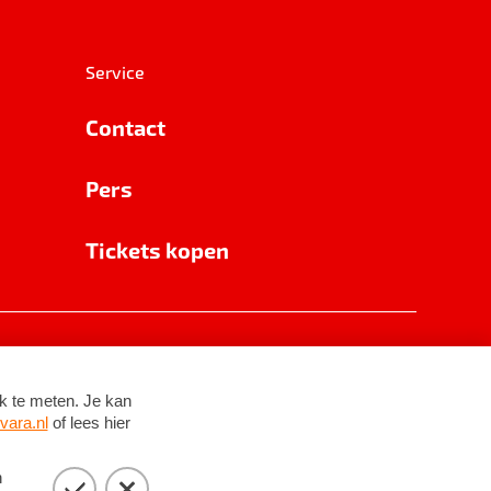
Service
Contact
Pers
Tickets kopen
RSIN 8531 62 402