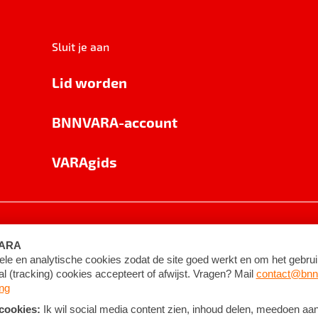
Sluit je aan
Lid worden
BNNVARA-account
VARAgids
voorwaarden
©
2026
BNNVARA