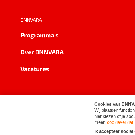
BNNVARA
Programma's
Over BNNVARA
Vacatures
Privacy
Cookie-instellingen
Algemene 