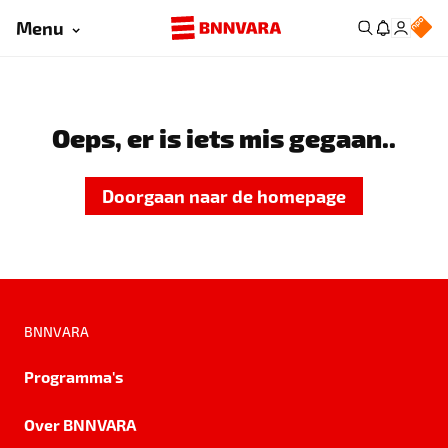
Menu
Oeps, er is iets mis gegaan..
Doorgaan naar de homepage
BNNVARA
Programma's
Over BNNVARA