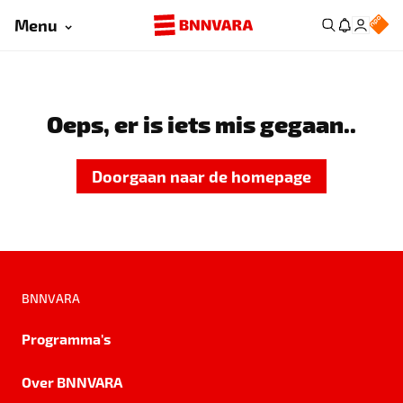
Menu
Oeps, er is iets mis gegaan..
Doorgaan naar de homepage
BNNVARA
Programma's
Over BNNVARA