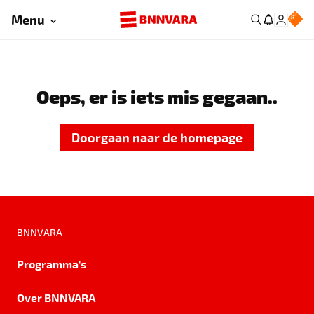
Menu
Oeps, er is iets mis gegaan..
Doorgaan naar de homepage
BNNVARA
Programma's
Over BNNVARA