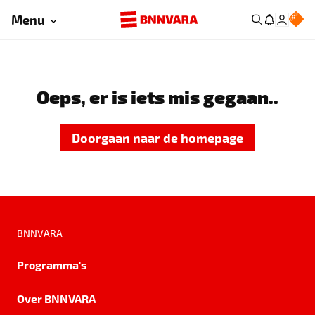
Menu
Oeps, er is iets mis gegaan..
Doorgaan naar de homepage
BNNVARA
Programma's
Over BNNVARA