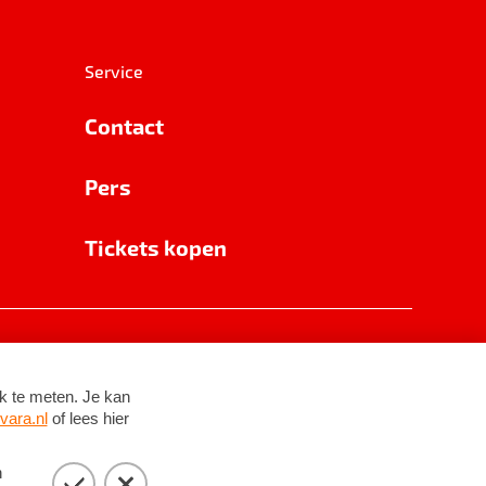
Service
Contact
Pers
Tickets kopen
RSIN 8531 62 402