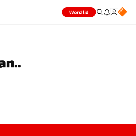
Word lid
an..