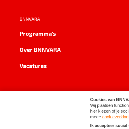
BNNVARA
Programma's
Over BNNVARA
Vacatures
Privacy
Cookie-instellingen
Algemene 