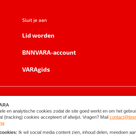
Sluit je aan
Lid worden
BNNVARA-account
VARAgids
voorwaarden
©
2026
BNNVARA