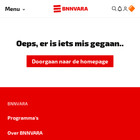
Menu
Oeps, er is iets mis gegaan..
Doorgaan naar de homepage
BNNVARA
Programma's
Over BNNVARA