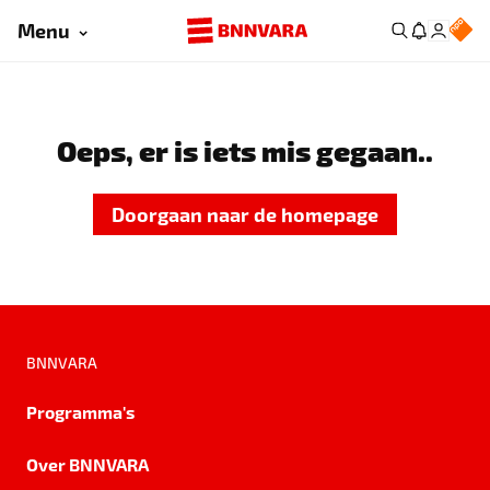
Menu
Oeps, er is iets mis gegaan..
Doorgaan naar de homepage
BNNVARA
Programma's
Over BNNVARA