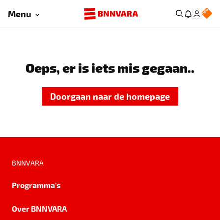
Menu
Oeps, er is iets mis gegaan..
Doorgaan naar de homepage
BNNVARA
Programma's
Over BNNVARA