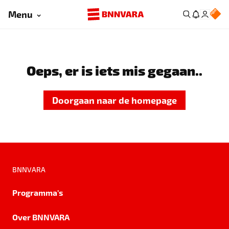
Menu
Oeps, er is iets mis gegaan..
Doorgaan naar de homepage
BNNVARA
Programma's
Over BNNVARA