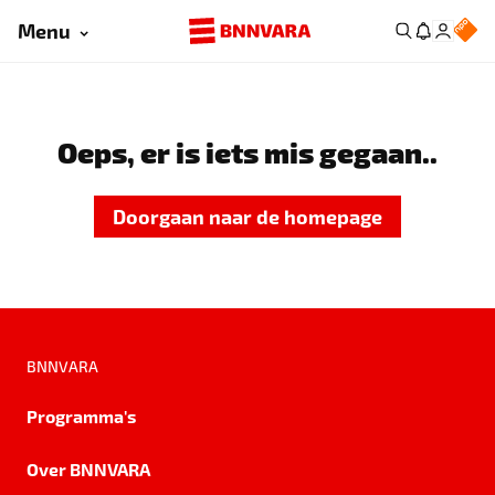
Menu
Oeps, er is iets mis gegaan..
Doorgaan naar de homepage
BNNVARA
Programma's
Over BNNVARA