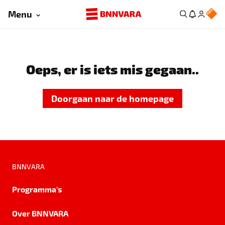
Menu
Oeps, er is iets mis gegaan..
Doorgaan naar de homepage
BNNVARA
Programma's
Over BNNVARA