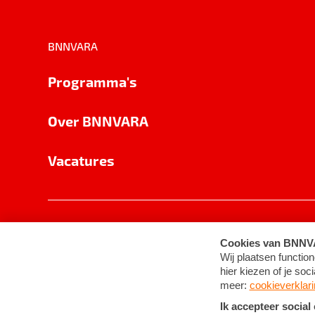
BNNVARA
Programma's
Over BNNVARA
Vacatures
Privacy
Cookie-instellingen
Algemene 