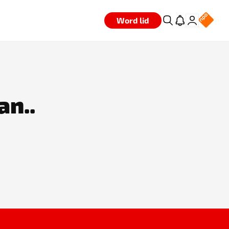
Word lid
an..