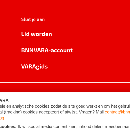
Sluit je aan
Lid worden
BNNVARA-account
VARAgids
voorwaarden
©
2026
BNNVARA