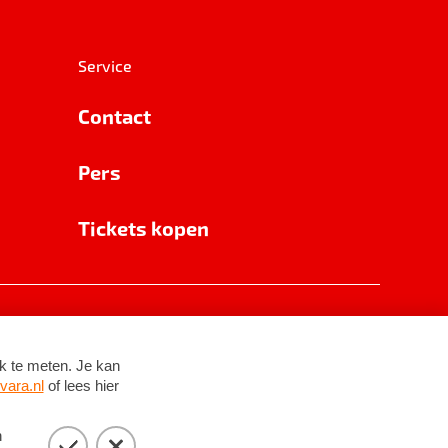
Service
Contact
Pers
Tickets kopen
RSIN 8531 62 402