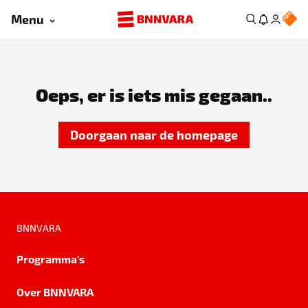
Menu
Oeps, er is iets mis gegaan..
Doorgaan naar de homepage
BNNVARA
Programma's
Over BNNVARA