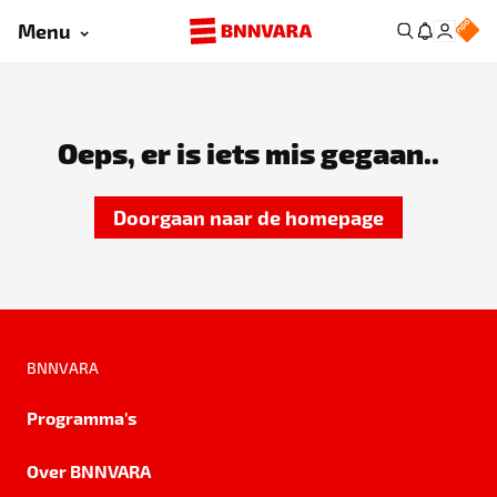
Menu
Oeps, er is iets mis gegaan..
Doorgaan naar de homepage
BNNVARA
Programma's
Over BNNVARA