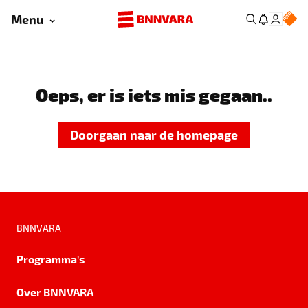
Menu
Oeps, er is iets mis gegaan..
Doorgaan naar de homepage
BNNVARA
Programma's
Over BNNVARA