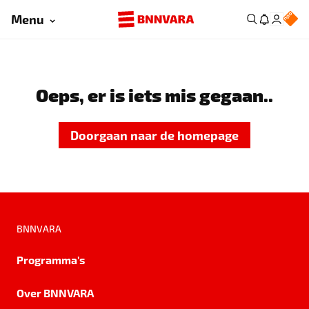
Menu
Oeps, er is iets mis gegaan..
Doorgaan naar de homepage
BNNVARA
Programma's
Over BNNVARA