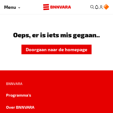
Menu
Oeps, er is iets mis gegaan..
Doorgaan naar de homepage
BNNVARA
Programma's
Over BNNVARA