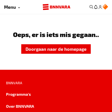
Menu
Oeps, er is iets mis gegaan..
Doorgaan naar de homepage
BNNVARA
Programma's
Over BNNVARA