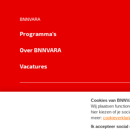
BNNVARA
Programma's
Over BNNVARA
Vacatures
Privacy
Cookie-instellingen
Algemene 