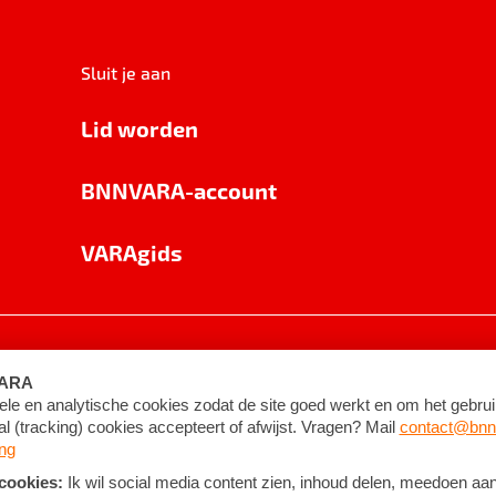
Sluit je aan
Lid worden
BNNVARA-account
VARAgids
voorwaarden
©
2026
BNNVARA