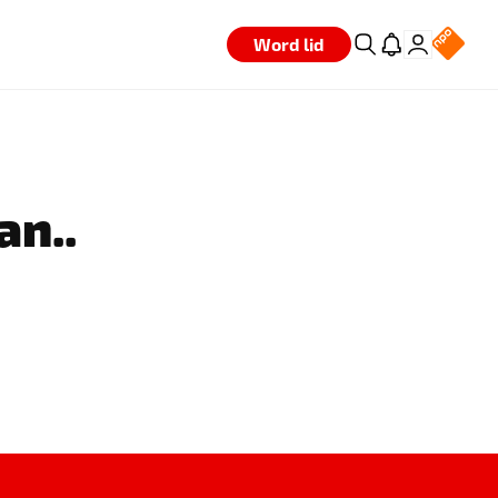
Word lid
an..