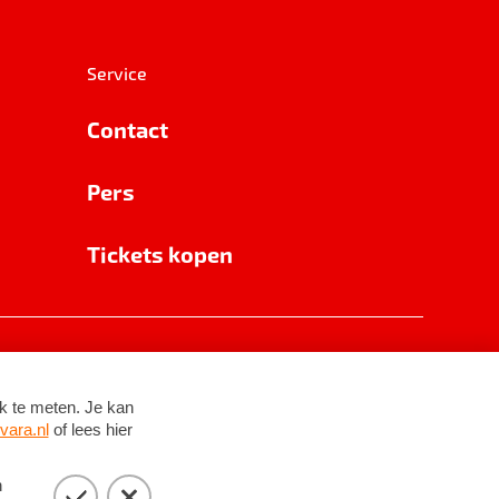
Service
Contact
Pers
Tickets kopen
RSIN 8531 62 402