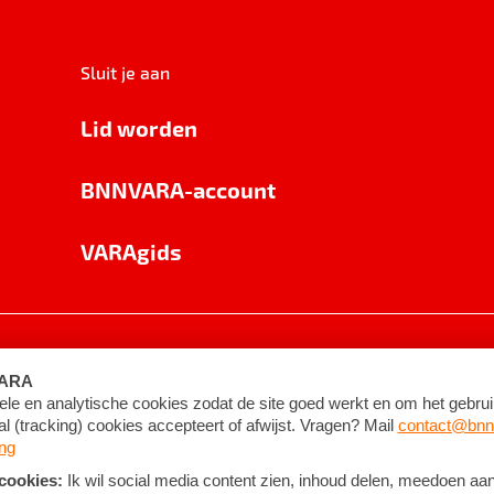
Sluit je aan
Lid worden
BNNVARA-account
VARAgids
voorwaarden
©
2026
BNNVARA