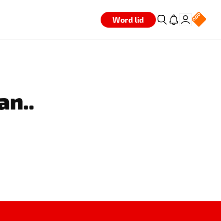
Word lid
an..