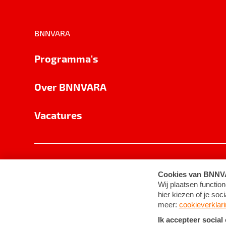
BNNVARA
Programma's
Over BNNVARA
Vacatures
Privacy
Cookie-instellingen
Algemene 