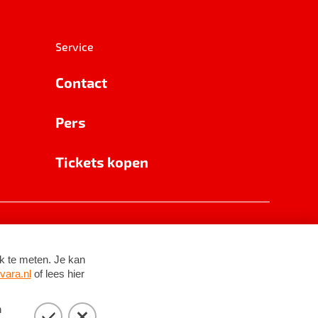
Service
Contact
Pers
Tickets kopen
RSIN 8531 62 402