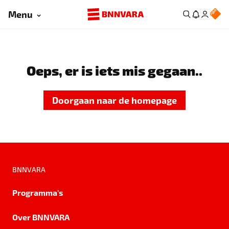
Menu
Oeps, er is iets mis gegaan..
Doorgaan naar de homepage
BNNVARA
Programma's
Over BNNVARA