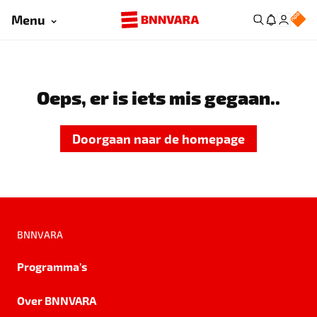
Menu
Oeps, er is iets mis gegaan..
Doorgaan naar de homepage
BNNVARA
Programma's
Over BNNVARA