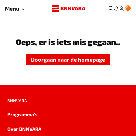
Menu
Oeps, er is iets mis gegaan..
Doorgaan naar de homepage
BNNVARA
Programma's
Over BNNVARA