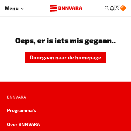
Menu
Oeps, er is iets mis gegaan..
Doorgaan naar de homepage
BNNVARA
Programma's
Over BNNVARA