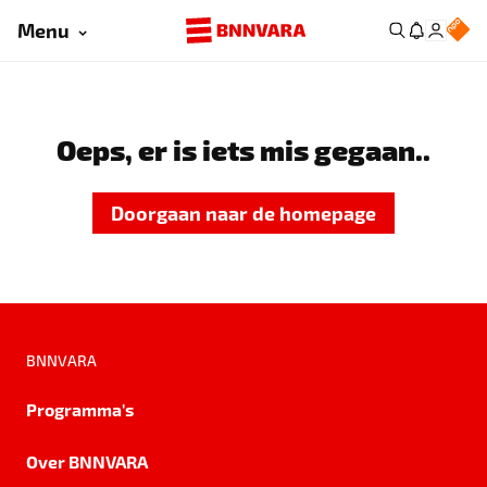
Menu
Oeps, er is iets mis gegaan..
Doorgaan naar de homepage
BNNVARA
Programma's
Over BNNVARA