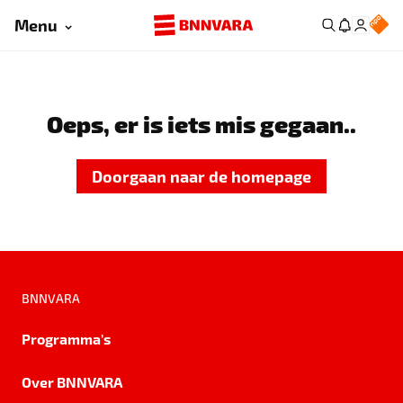
Menu
Oeps, er is iets mis gegaan..
Doorgaan naar de homepage
BNNVARA
Programma's
Over BNNVARA