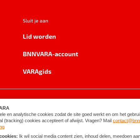
Sluit je aan
Lid worden
BNNVARA-account
VARAgids
voorwaarden
©
2026
BNNVARA