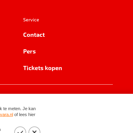
Service
Contact
Pers
Tickets kopen
RSIN 8531 62 402