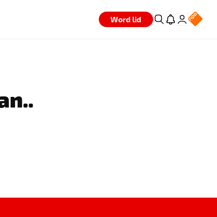
Word lid
an..