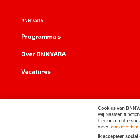
BNNVARA
Programma's
Over BNNVARA
Vacatures
Privacy
Cookie-instellingen
Algemene 