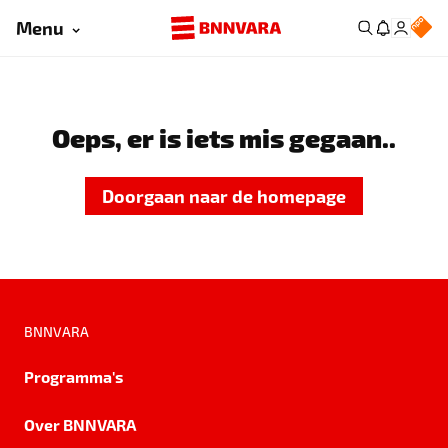
Menu
Oeps, er is iets mis gegaan..
Doorgaan naar de homepage
BNNVARA
Programma's
Over BNNVARA