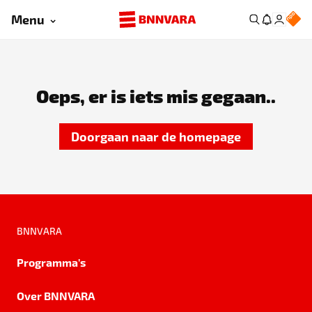
Menu
Oeps, er is iets mis gegaan..
Doorgaan naar de homepage
BNNVARA
Programma's
Over BNNVARA