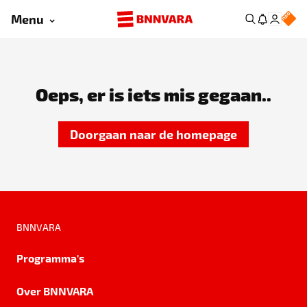
Menu
Oeps, er is iets mis gegaan..
Doorgaan naar de homepage
BNNVARA
Programma's
Over BNNVARA