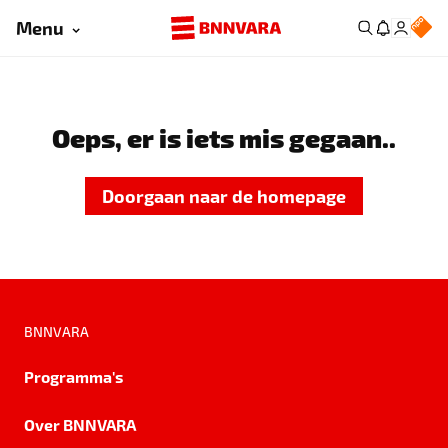
Menu
Oeps, er is iets mis gegaan..
Doorgaan naar de homepage
BNNVARA
Programma's
Over BNNVARA